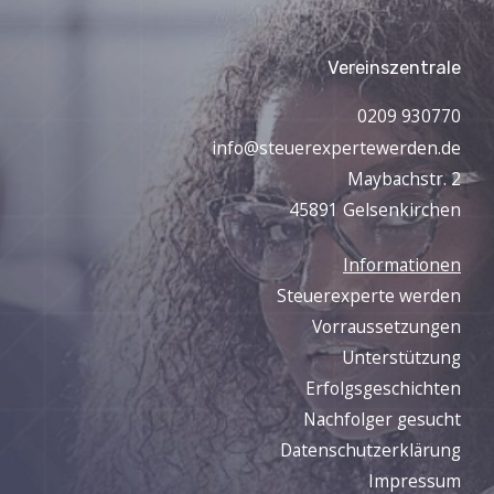
Vereinszentrale
0209 930770
info@steuerexpertewerden.de
Maybachstr. 2
45891 Gelsenkirchen
Informationen
Steuerexperte werden
Vorraussetzungen
Unterstützung
Erfolgsgeschichten
Nachfolger gesucht
Datenschutzerklärung
Impressum