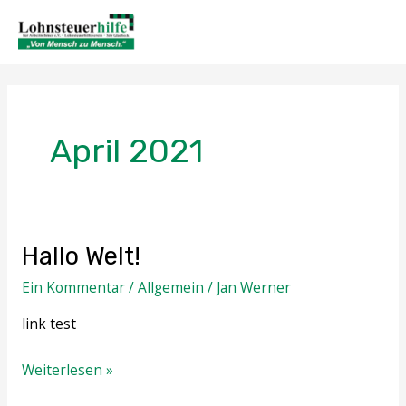
Zum
MAI
Inhalt
ME
springen
April 2021
Hallo Welt!
Hallo
Welt!
Ein Kommentar
/
Allgemein
/
Jan Werner
link test
Weiterlesen »