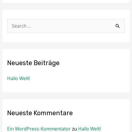
S
u
c
h
Neueste Beiträge
e
n
Hallo Welt!
n
a
c
h
Neueste Kommentare
:
Ein WordPress-Kommentator
zu
Hallo Welt!